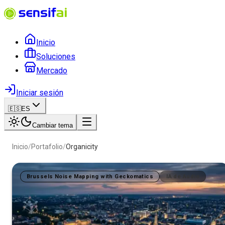
Inicio
Soluciones
Mercado
Iniciar sesión
🇪🇸
ES
Cambiar tema
Inicio
/
Portafolio
/
Organicity
Brussels Noise Mapping with Geckomatics
IA de Audio