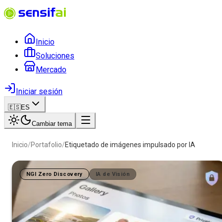
Inicio
Soluciones
Mercado
Iniciar sesión
🇪🇸
ES
Cambiar tema
Inicio
/
Portafolio
/
Etiquetado de imágenes impulsado por IA
NGI Zero Discovery
IA de Visión