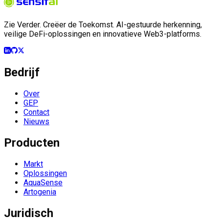
Zie Verder. Creëer de Toekomst. AI-gestuurde herkenning,
veilige DeFi-oplossingen en innovatieve Web3-platforms.
Bedrijf
Over
GEP
Contact
Nieuws
Producten
Markt
Oplossingen
AquaSense
Artogenia
Juridisch