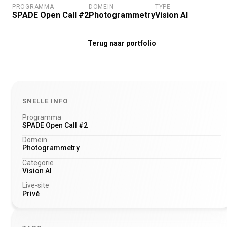
PROGRAMMA
DOMEIN
TYPE
SPADE Open Call #2
Photogrammetry
Vision AI
Terug naar portfolio
SNELLE INFO
Programma
SPADE Open Call #2
Domein
Photogrammetry
Categorie
Vision AI
Live-site
Privé