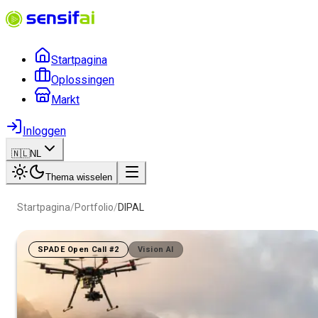
Startpagina
Oplossingen
Markt
Inloggen
🇳🇱
NL
Thema wisselen
Startpagina
/
Portfolio
/
DIPAL
SPADE Open Call #2
Vision AI